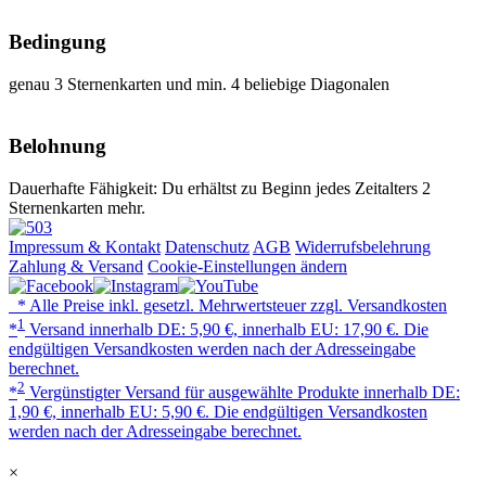
Bedingung
genau 3 Sternenkarten und min. 4 beliebige Diagonalen
Belohnung
Dauerhafte Fähigkeit: Du erhältst zu Beginn jedes Zeitalters 2
Sternenkarten mehr.
Impressum & Kontakt
Datenschutz
AGB
Widerrufsbelehrung
Zahlung & Versand
Cookie-Einstellungen ändern
* Alle Preise inkl. gesetzl. Mehrwertsteuer zzgl. Versandkosten
1
*
Versand innerhalb DE: 5,90 €, innerhalb EU: 17,90 €. Die
endgültigen Versandkosten werden nach der Adresseingabe
berechnet.
2
*
Vergünstigter Versand für ausgewählte Produkte innerhalb DE:
1,90 €, innerhalb EU: 5,90 €. Die endgültigen Versandkosten
werden nach der Adresseingabe berechnet.
×