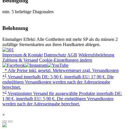
Bedingung
min. 5 beliebige Diagonalen
Belohnung
Einmaliger Effekt: Alle Gottheiten mit mehr SP als du müssen 2
zufällige Sternenkarten aus ihren Handkarten ablegen.
Impressum & Kontakt
Datenschutz
AGB
Widerrufsbelehrung
Zahlung & Versand
Cookie-Einstellungen ändern
* Alle Preise inkl. gesetzl. Mehrwertsteuer zzgl. Versandkosten
1
*
Versand innerhalb DE: 5,90 €, innerhalb EU: 17,90 €. Die
endgültigen Versandkosten werden nach der Adresseingabe
berechnet.
2
*
Vergünstigter Versand für ausgewählte Produkte innerhalb DE:
1,90 €, innerhalb EU: 5,90 €. Die endgültigen Versandkosten
werden nach der Adresseingabe berechnet.
×