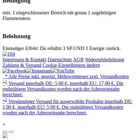
Bedingung
min. 1 eingeschlossener Bereich mit genau 1 zugehörigen
Flammenstern
Belohnung
Einmaliger Effekt: Du erhältst 3 SP UND 1 Energie zurück.
Impressum & Kontakt
Datenschutz
AGB
Widerrufsbelehrung
Zahlung & Versand
Cookie-Einstellungen ändern
* Alle Preise inkl. gesetzl. Mehrwertsteuer zzgl. Versandkosten
1
*
Versand innerhalb DE: 5,90 €, innerhalb EU: 17,90 €. Die
endgültigen Versandkosten werden nach der Adresseingabe
berechnet.
2
*
Vergünstigter Versand für ausgewählte Produkte innerhalb DE:
1,90 €, innerhalb EU: 5,90 €. Die endgültigen Versandkosten
werden nach der Adresseingabe berechnet.
×