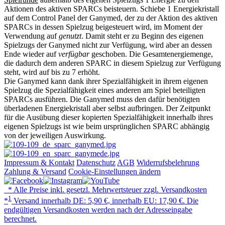
Aktionen des aktiven SPARCs beisteuern. Schiebe 1 Energiekristall
auf dem Control Panel der Ganymed, der zu der Aktion des aktiven
SPARCs in dessen Spielzug beigesteuert wird, im Moment der
Verwendung auf
genutzt
. Damit steht er zu Beginn des eigenen
Spielzugs der Ganymed nicht zur Verfügung, wird aber an dessen
Ende wieder auf
verfügbar
geschoben. Die Gesamtenergiemenge,
die dadurch dem anderen SPARC in diesem Spielzug zur Verfügung
steht, wird auf bis zu 7 erhöht.
Die Ganymed kann dank ihrer Spezialfähigkeit in ihrem eigenen
Spielzug die Spezialfähigkeit eines anderen am Spiel beteiligten
SPARCs ausführen. Die Ganymed muss den dafür benötigten
überladenen Energiekristall aber selbst aufbringen. Der Zeitpunkt
für die Ausübung dieser kopierten Spezialfähigkeit innerhalb ihres
eigenen Spielzugs ist wie beim ursprünglichen SPARC abhängig
von der jeweiligen Auswirkung.
Impressum & Kontakt
Datenschutz
AGB
Widerrufsbelehrung
Zahlung & Versand
Cookie-Einstellungen ändern
* Alle Preise inkl. gesetzl. Mehrwertsteuer zzgl. Versandkosten
1
*
Versand innerhalb DE: 5,90 €, innerhalb EU: 17,90 €. Die
endgültigen Versandkosten werden nach der Adresseingabe
berechnet.