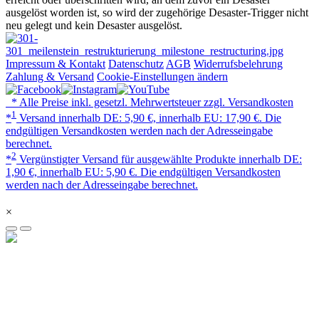
ausgelöst worden ist, so wird der zugehörige Desaster-Trigger nicht
neu gelegt und kein Desaster ausgelöst.
Impressum & Kontakt
Datenschutz
AGB
Widerrufsbelehrung
Zahlung & Versand
Cookie-Einstellungen ändern
* Alle Preise inkl. gesetzl. Mehrwertsteuer zzgl. Versandkosten
1
*
Versand innerhalb DE: 5,90 €, innerhalb EU: 17,90 €. Die
endgültigen Versandkosten werden nach der Adresseingabe
berechnet.
2
*
Vergünstigter Versand für ausgewählte Produkte innerhalb DE:
1,90 €, innerhalb EU: 5,90 €. Die endgültigen Versandkosten
werden nach der Adresseingabe berechnet.
×