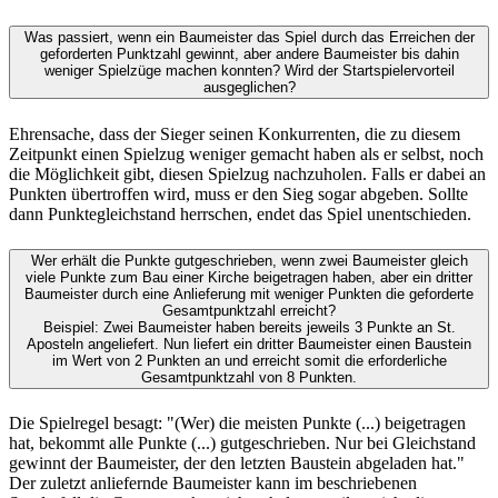
Was passiert, wenn ein Baumeister das Spiel durch das Erreichen der
geforderten Punktzahl gewinnt, aber andere Baumeister bis dahin
weniger Spielzüge machen konnten? Wird der Startspielervorteil
ausgeglichen?
Ehrensache, dass der Sieger seinen Konkurrenten, die zu diesem
Zeitpunkt einen Spielzug weniger gemacht haben als er selbst, noch
die Möglichkeit gibt, diesen Spielzug nachzuholen. Falls er dabei an
Punkten übertroffen wird, muss er den Sieg sogar abgeben. Sollte
dann Punktegleichstand herrschen, endet das Spiel unentschieden.
Wer erhält die Punkte gutgeschrieben, wenn zwei Baumeister gleich
viele Punkte zum Bau einer Kirche beigetragen haben, aber ein dritter
Baumeister durch eine Anlieferung mit weniger Punkten die geforderte
Gesamtpunktzahl erreicht?
Beispiel: Zwei Baumeister haben bereits jeweils 3 Punkte an St.
Aposteln angeliefert. Nun liefert ein dritter Baumeister einen Baustein
im Wert von 2 Punkten an und erreicht somit die erforderliche
Gesamtpunktzahl von 8 Punkten.
Die Spielregel besagt: "(Wer) die meisten Punkte (...) beigetragen
hat, bekommt alle Punkte (...) gutgeschrieben. Nur bei Gleichstand
gewinnt der Baumeister, der den letzten Baustein abgeladen hat."
Der zuletzt anliefernde Baumeister kann im beschriebenen