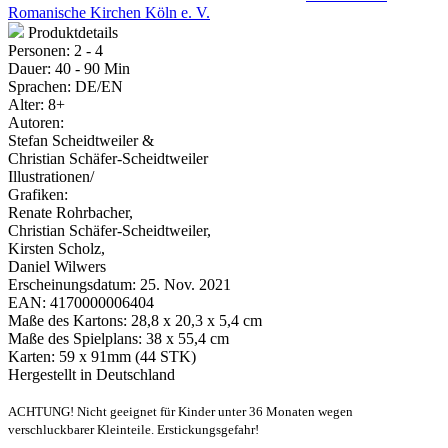
Romanische Kirchen Köln e. V.
Produktdetails
Personen:
2 - 4
Dauer:
40 - 90 Min
Sprachen:
DE/EN
Alter:
8+
Autoren:
Stefan Scheidtweiler &
Christian Schäfer-Scheidtweiler
Illustrationen/
Grafiken:
Renate Rohrbacher,
Christian Schäfer-Scheidtweiler,
Kirsten Scholz,
Daniel Wilwers
Erscheinungsdatum:
25. Nov. 2021
EAN:
4170000006404
Maße des Kartons:
28,8 x 20,3 x 5,4 cm
Maße des Spielplans:
38 x 55,4 cm
Karten:
59 x 91mm (44 STK)
Hergestellt in Deutschland
ACHTUNG! Nicht geeignet für Kinder unter 36 Monaten wegen
verschluckbarer Kleinteile. Erstickungsgefahr!