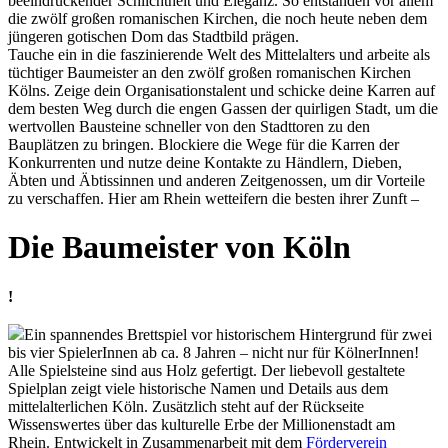
beeindruckender Schlichtheit und Eleganz. So entstanden vor allem
die zwölf großen romanischen Kirchen, die noch heute neben dem
jüngeren gotischen Dom das Stadtbild prägen.
Tauche ein in die faszinierende Welt des Mittelalters und arbeite als
tüchtiger Baumeister an den zwölf großen romanischen Kirchen
Kölns. Zeige dein Organisationstalent und schicke deine Karren auf
dem besten Weg durch die engen Gassen der quirligen Stadt, um die
wertvollen Bausteine schneller von den Stadttoren zu den
Bauplätzen zu bringen. Blockiere die Wege für die Karren der
Konkurrenten und nutze deine Kontakte zu Händlern, Dieben,
Äbten und Äbtissinnen und anderen Zeitgenossen, um dir Vorteile
zu verschaffen. Hier am Rhein wetteifern die besten ihrer Zunft –
Die Baumeister von Köln
!
Ein spannendes Brettspiel vor historischem Hintergrund für zwei
bis vier SpielerInnen ab ca. 8 Jahren – nicht nur für KölnerInnen!
Alle Spielsteine sind aus Holz gefertigt. Der liebevoll gestaltete
Spielplan zeigt viele historische Namen und Details aus dem
mittelalterlichen Köln. Zusätzlich steht auf der Rückseite
Wissenswertes über das kulturelle Erbe der Millionenstadt am
Rhein. Entwickelt in Zusammenarbeit mit dem
Förderverein