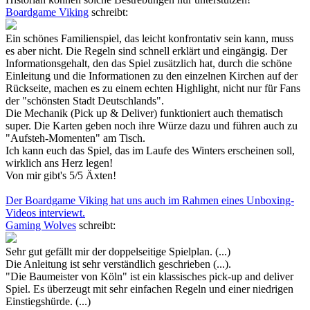
Boardgame Viking
schreibt:
Ein schönes Familienspiel, das leicht konfrontativ sein kann, muss
es aber nicht. Die Regeln sind schnell erklärt und eingängig. Der
Informationsgehalt, den das Spiel zusätzlich hat, durch die schöne
Einleitung und die Informationen zu den einzelnen Kirchen auf der
Rückseite, machen es zu einem echten Highlight, nicht nur für Fans
der "schönsten Stadt Deutschlands".
Die Mechanik (Pick up & Deliver) funktioniert auch thematisch
super. Die Karten geben noch ihre Würze dazu und führen auch zu
"Aufsteh-Momenten" am Tisch.
Ich kann euch das Spiel, das im Laufe des Winters erscheinen soll,
wirklich ans Herz legen!
Von mir gibt's 5/5 Äxten!
Der Boardgame Viking hat uns auch im Rahmen eines Unboxing-
Videos interviewt.
Gaming Wolves
schreibt:
Sehr gut gefällt mir der doppelseitige Spielplan. (...)
Die Anleitung ist sehr verständlich geschrieben (...).
"Die Baumeister von Köln" ist ein klassisches pick-up and deliver
Spiel. Es überzeugt mit sehr einfachen Regeln und einer niedrigen
Einstiegshürde. (...)